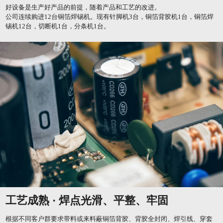
好设备是生产好产品的前提，随着产品和工艺的改进。
公司连续购进12台铜箔焊锡机。现有针脚机3台，铜箔背胶机1台，铜箔焊
锡机12台，切断机1台，分条机1台。
工艺成熟 · 焊点光滑、平整、牢固
根据不同客户群要求带料或来料蔽铜箔背胶、背胶全封闭、焊引线、穿套