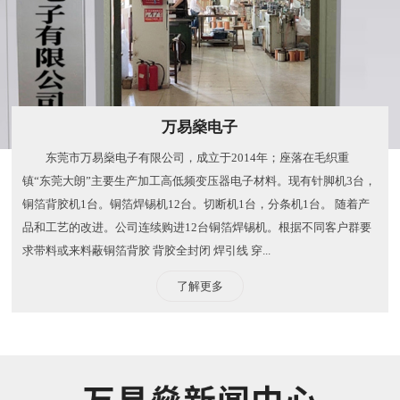
万易燊电子
东莞市万易燊电子有限公司，成立于2014年；座落在毛织重
镇“东莞大朗”主要生产加工高低频变压器电子材料。现有针脚机3台，
铜箔背胶机1台。铜箔焊锡机12台。切断机1台，分条机1台。 随着产
品和工艺的改进。公司连续购进12台铜箔焊锡机。根据不同客户群要
求带料或来料蔽铜箔背胶 背胶全封闭 焊引线 穿...
了解更多