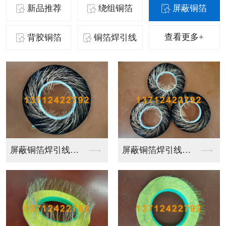
新品推荐
绕组铜箔
屏蔽铜箔
查看更多+
背胶铜箔
铜箔焊引线
背胶铜箔
铜箔背胶