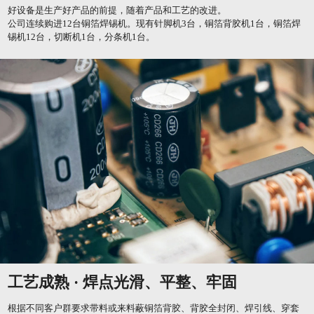
好设备是生产好产品的前提，随着产品和工艺的改进。
公司连续购进12台铜箔焊锡机。现有针脚机3台，铜箔背胶机1台，铜箔焊
锡机12台，切断机1台，分条机1台。
工艺成熟 · 焊点光滑、平整、牢固
根据不同客户群要求带料或来料蔽铜箔背胶、背胶全封闭、焊引线、穿套