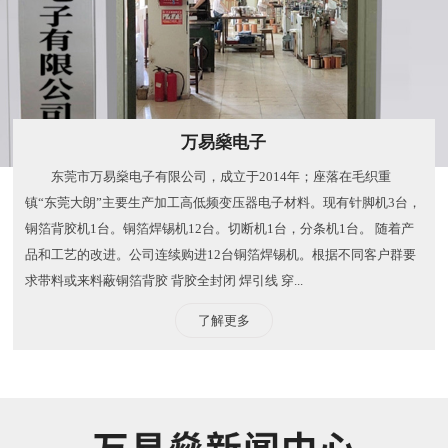
万易燊电子
东莞市万易燊电子有限公司，成立于2014年；座落在毛织重
镇“东莞大朗”主要生产加工高低频变压器电子材料。现有针脚机3台，
铜箔背胶机1台。铜箔焊锡机12台。切断机1台，分条机1台。 随着产
品和工艺的改进。公司连续购进12台铜箔焊锡机。根据不同客户群要
求带料或来料蔽铜箔背胶 背胶全封闭 焊引线 穿...
了解更多