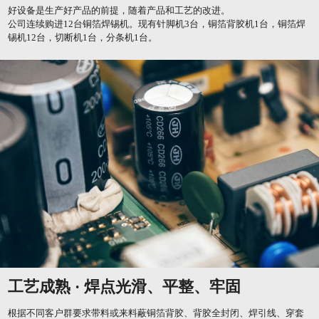
好设备是生产好产品的前提，随着产品和工艺的改进。
公司连续购进12台铜箔焊锡机。现有针脚机3台，铜箔背胶机1台，铜箔焊
锡机12台，切断机1台，分条机1台。
工艺成熟 · 焊点光滑、平整、牢固
根据不同客户群要求带料或来料蔽铜箔背胶、背胶全封闭、焊引线、穿套